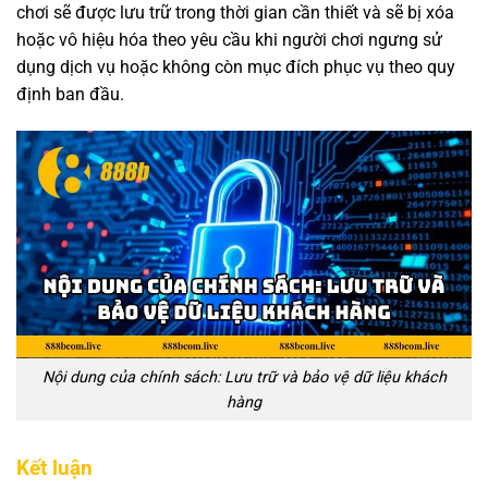
chơi sẽ được lưu trữ trong thời gian cần thiết và sẽ bị xóa
hoặc vô hiệu hóa theo yêu cầu khi người chơi ngưng sử
dụng dịch vụ hoặc không còn mục đích phục vụ theo quy
định ban đầu.
Nội dung của chính sách: Lưu trữ và bảo vệ dữ liệu khách
hàng
Kết luận