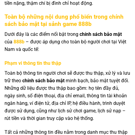
tiền nặng, thậm chí bị đình chỉ hoạt động.
Toàn bộ những nội dung phổ biến trong chính
sách bảo mật tại sảnh game 888b
Dưới đây là các điểm nổi bật trong
chính sách bảo mật
của
888b
– được áp dụng cho toàn bộ người chơi tại Việt
Nam và quốc tế:
Phạm vi thông tin thu thập
Toàn bộ thông tin người chơi sẽ được thu thập, xử lý và lưu
trữ theo
chính sách bảo mật
minh bạch, bảo mật tuyệt đối.
Những dữ liệu được thu thập bao gồm: họ tên đầy đủ,
ngày sinh, số điện thoại, địa chỉ email, thông tin tài khoản
ngân hàng, ví điện tử, địa chỉ IP, hệ điều hành, trình duyệt
được sử dụng, cũng như lịch sử chơi game, lịch sử nạp –
rút tiền và thời gian truy cập vào hệ thống.
Tất cả những thông tin đều nằm trong danh mục thu thập