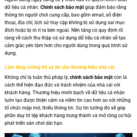
dữ liệu cá nhân.
Chính sách bảo mật
giúp đảm bảo rằng
thông tin người chơi cung cấp, bao gồm email, số điện
thoại, địa chỉ, lịch sử truy cập không bị sử dụng sai mục
đích hoặc bị rò rỉ ra bên ngoài. Nền tảng có quy định rõ
ràng về cách thu thập và sử dụng dữ liệu cá nhân sẽ tạo
cảm giác yên tâm hơn cho người dùng trong quá trình sử
dụng.
Làm tăng cường độ uy tín cho thương hiệu nhà cái
Không chỉ là tuân thủ pháp lý,
chính sách bảo mật
còn là
cách thể hiện đạo đức và trách nhiệm của nhà cái với
khách hàng. Thương hiệu minh bạch về dữ liệu cá nhân
luôn tạo được thiện cảm và niềm tin cao hơn so với những
tổ chức mập mờ, thiếu thông tin. Sự tin tưởng đó sẽ góp
phần duy trì tệp khách hàng trung thành và mở rộng cơ hội
phát triển sân chơi dài hạn.