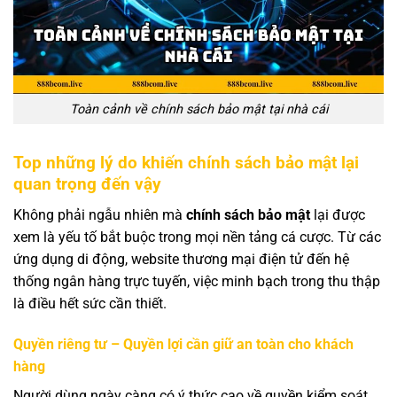
Toàn cảnh về chính sách bảo mật tại nhà cái
Top những lý do khiến chính sách bảo mật lại
quan trọng đến vậy
Không phải ngẫu nhiên mà
chính sách bảo mật
lại được
xem là yếu tố bắt buộc trong mọi nền tảng cá cược. Từ các
ứng dụng di động, website thương mại điện tử đến hệ
thống ngân hàng trực tuyến, việc minh bạch trong thu thập
là điều hết sức cần thiết.
Quyền riêng tư – Quyền lợi cần giữ an toàn cho khách
hàng
Người dùng ngày càng có ý thức cao về quyền kiểm soát