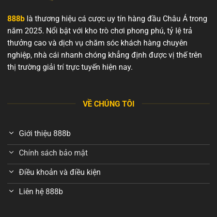
888b
là thương hiệu cá cược uy tín hàng đầu Châu Á trong
năm 2025. Nổi bật với kho trò chơi phong phú, tỷ lệ trả
thưởng cao và dịch vụ chăm sóc khách hàng chuyên
nghiệp, nhà cái nhanh chóng khẳng định được vị thế trên
thị trường giải trí trực tuyến hiện nay.
VỀ CHÚNG TÔI
Giới thiệu 888b
Chính sách bảo mật
Điều khoản và điều kiện
Liên hệ 888b