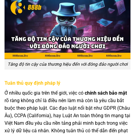
Tăng độ tin cậy của thương hiệu đến với đông đảo người chơi
Tuân thủ quy định pháp lý
Ở nhiều quốc gia trên thế giới, việc có
chính sách bảo mật
rõ ràng không chỉ là điều nên làm mà còn là yêu cầu bắt
buộc theo pháp luật. Các đạo luật nổi bật như GDPR (Châu
Âu), CCPA (California), hay Luật An toàn thông tin mạng tại
Việt Nam đều yêu cầu nền tảng phải minh bạch trong việc
xử lý dữ liệu cá nhân. Không tuân thủ có thể dẫn đến phạt