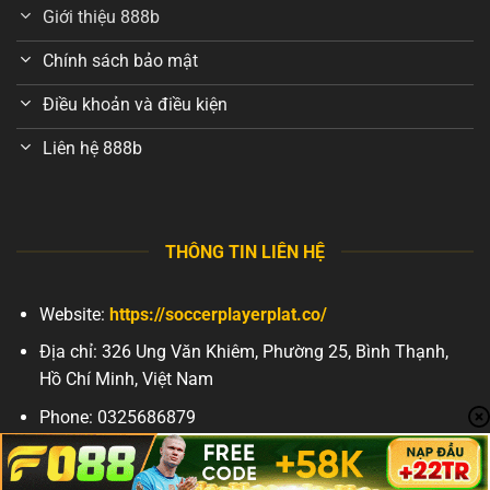
Giới thiệu 888b
Chính sách bảo mật
Điều khoản và điều kiện
Liên hệ 888b
THÔNG TIN LIÊN HỆ
Website:
https://soccerplayerplat.co/
Địa chỉ: 326 Ung Văn Khiêm, Phường 25, Bình Thạnh,
Hồ Chí Minh, Việt Nam
Phone: 0325686879
Email:
888bcomlive@gmail.com