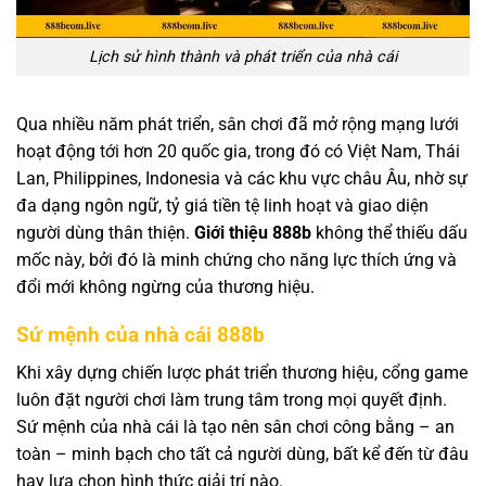
Lịch sử hình thành và phát triển của nhà cái
Qua nhiều năm phát triển, sân chơi đã mở rộng mạng lưới
hoạt động tới hơn 20 quốc gia, trong đó có Việt Nam, Thái
Lan, Philippines, Indonesia và các khu vực châu Âu, nhờ sự
đa dạng ngôn ngữ, tỷ giá tiền tệ linh hoạt và giao diện
người dùng thân thiện.
Giới thiệu 888b
không thể thiếu dấu
mốc này, bởi đó là minh chứng cho năng lực thích ứng và
đổi mới không ngừng của thương hiệu.
Sứ mệnh của nhà cái 888b
Khi xây dựng chiến lược phát triển thương hiệu, cổng game
luôn đặt người chơi làm trung tâm trong mọi quyết định.
Sứ mệnh của nhà cái là tạo nên sân chơi công bằng – an
toàn – minh bạch cho tất cả người dùng, bất kể đến từ đâu
hay lựa chọn hình thức giải trí nào.