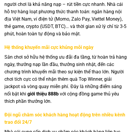
người chơi là khả năng nạp – rút tiền cực nhanh. Nhà cái
hỗ trợ hàng loạt phương thức thanh toán: ngân hàng nội
địa Việt Nam, ví điện tử (Momo, Zalo Pay, Viettel Money),
thẻ game, crypto (USDT, BTC)… và thời gian xử lý chỉ từ 3-5
phút, hoàn toàn tự động và bảo mật.
Hệ thống khuyến mãi cực khủng mỗi ngày
Sân chơi sở hữu hệ thống ưu đãi đa tầng, từ hoàn trả hàng
ngày, thưởng nạp lần đầu, thưởng sinh nhật, đến các
chương trình khuyến mãi theo sự kiện thể thao lớn. Người
chơi tích cực có thể nhận thêm quà Top Winner, giải
jackpot và vòng quay miễn phí. Đây là những điểm sáng
nổi bật khi
giới thiệu 888b
với cộng đồng game thủ yêu
thích phần thưởng lớn.
Đội ngũ chăm sóc khách hàng hoạt động trên nhiều kênh
trao đổi 24/7
Nhà cái cung cấp dịch vụ chăm sóc khách hàng liên tục