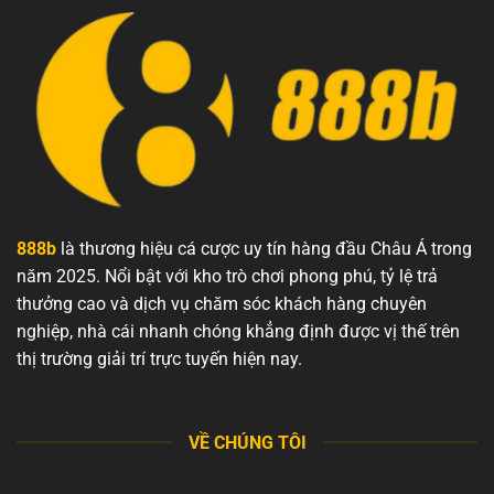
888b
là thương hiệu cá cược uy tín hàng đầu Châu Á trong
năm 2025. Nổi bật với kho trò chơi phong phú, tỷ lệ trả
thưởng cao và dịch vụ chăm sóc khách hàng chuyên
nghiệp, nhà cái nhanh chóng khẳng định được vị thế trên
thị trường giải trí trực tuyến hiện nay.
VỀ CHÚNG TÔI