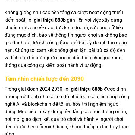
Không giống như các nền tảng cá cược hoạt động thiếu
kiểm soát, lời
giới thiệu 888b
gắn liền với việc xây dựng
chuẩn mực cao về đạo đức kinh doanh, sử dụng dữ liệu
đúng mục đích, bảo vệ thông tin người chơi và không bao
giờ đánh đổi lợi ích cộng đồng để đổi lấy doanh thu ngắn
hạn. Chúng tôi cam kết chống gian lận, bài trừ cá độ đen
và tích cực hỗ trợ người chơi có dấu hiệu chơi quá mức
thông qua công cụ kiểm soát hành vi tự động.
Tầm nhìn chiến lược đến 2030
Trong giai đoạn 2024-2030, lời
giới thiệu 888b
được định
hướng trở thành nhà cái có độ phủ toàn cầu, tích hợp công
nghệ AI và blockchain để tối ưu hóa trải nghiệm người
dùng. Mục tiêu là xây dựng nền tảng cá cược thông minh,
nơi mọi giao dịch, kết quả trò chơi và hành vi người chơi
đều được theo dõi minh bạch, không thể gian lận hay thao
túng.