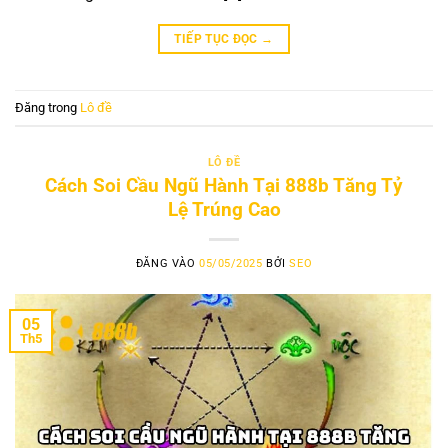
TIẾP TỤC ĐỌC
→
Đăng trong
Lô đề
LÔ ĐỀ
Cách Soi Cầu Ngũ Hành Tại 888b Tăng Tỷ
Lệ Trúng Cao
ĐĂNG VÀO
05/05/2025
BỞI
SEO
05
Th5