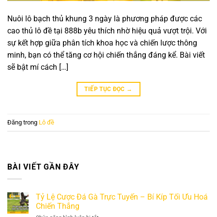
Nuôi lô bạch thủ khung 3 ngày là phương pháp được các
cao thủ lô đề tại 888b yêu thích nhờ hiệu quả vượt trội. Với
sự kết hợp giữa phân tích khoa học và chiến lược thông
minh, bạn có thể tăng cơ hội chiến thắng đáng kể. Bài viết
sẽ bật mí cách […]
TIẾP TỤC ĐỌC
→
Đăng trong
Lô đề
BÀI VIẾT GẦN ĐÂY
Tỷ Lệ Cược Đá Gà Trực Tuyến – Bí Kíp Tối Ưu Hoá
Chiến Thắng