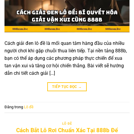
Cách giải đen lô đề là mối quan tâm hàng đầu của nhiều
người chơi khi gặp chuỗi thua liên tiếp. Tại nền tảng 888b,
bạn có thể áp dụng các phương pháp thực chiến để xua
tan vận xui và tăng cơ hội chiến thắng. Bài viết sẽ hướng
dẫn chi tiết cách giải […]
TIẾP TỤC ĐỌC
→
Đăng trong
Lô đề
LÔ ĐỀ
Cách Bắt Lô Rơi Chuẩn Xác Tại 888b Để