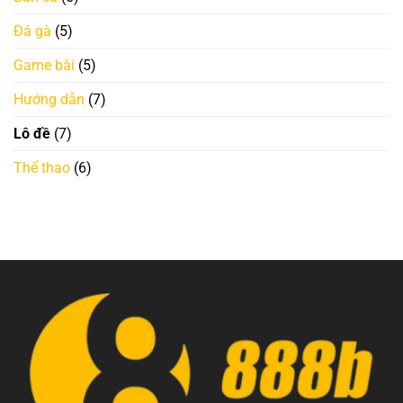
Có
Từng
Chuẩn
Cú
Đá gà
(5)
Đến
Đá
Từ
Chuyên
Game bài
(5)
Gia
888B
Hướng dẫn
(7)
Lô đề
(7)
Thể thao
(6)