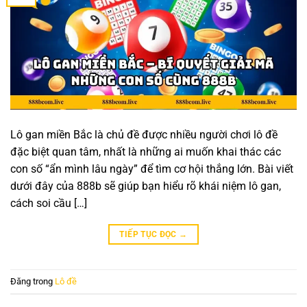
Lô gan miền Bắc là chủ đề được nhiều người chơi lô đề
đặc biệt quan tâm, nhất là những ai muốn khai thác các
con số “ẩn mình lâu ngày” để tìm cơ hội thắng lớn. Bài viết
dưới đây của 888b sẽ giúp bạn hiểu rõ khái niệm lô gan,
cách soi cầu […]
TIẾP TỤC ĐỌC
→
Đăng trong
Lô đề